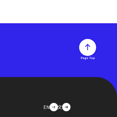
Page Top
EN
中文