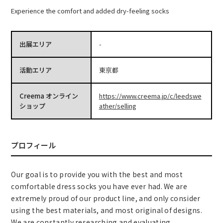
Experience the comfort and added dry-feeling socks
出展エリア
-
活動エリア
東京都
Creema オンライン
https://www.creema.jp/c/leedswe
ショップ
ather/selling
プロフィール
Our goal is to provide you with the best and most
comfortable dress socks you have ever had. We are
extremely proud of our product line, and only consider
using the best materials, and most original of designs.
We are constantly researching and evaluating