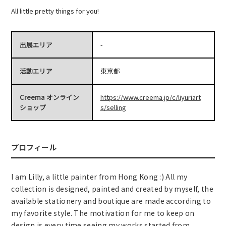
All little pretty things for you!
出展エリア
-
活動エリア
東京都
Creema オンライン
https://www.creema.jp/c/liyuriart
ショップ
s/selling
プロフィール
I am Lilly, a little painter from Hong Kong :) All my
collection is designed, painted and created by myself, the
available stationery and boutique are made according to
my favorite style. The motivation for me to keep on
design is every time seeing my works started from