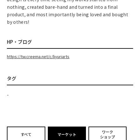
nothing, created bare-hand and turned into a final
product, and most importantly being loved and bought
by others!
HP・ブログ
https://tw.creema.net/c/liyuriarts
タグ
-
ワーク
すべて
マーケット
ショップ