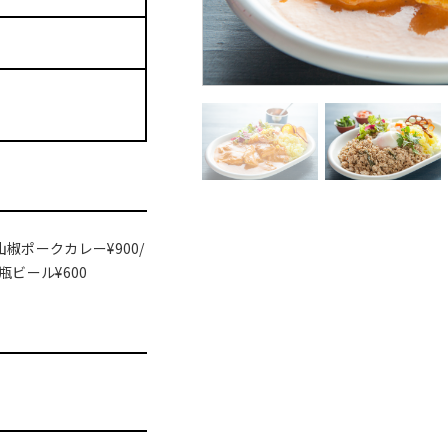
山椒ポークカレー¥900/
瓶ビール¥600