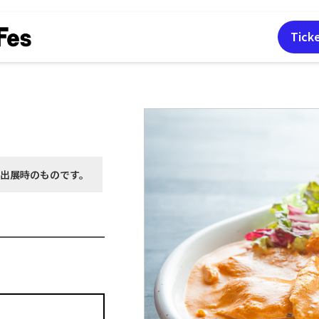
Tick
月出展時の
ものです。