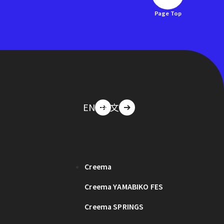
Page Top
EN
中文
Creema
Creema YAMABIKO FES
Creema SPRINGS