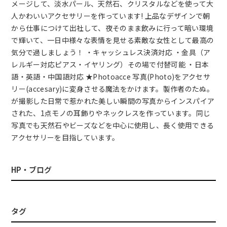
メージして、淡水パール、天然石、クリスタルなどを使って大
人かわいいアクセサリーを作っています! 上品なデザインで朝
から仕事につけて出社して、夜そのまま飲みに行って暗い環境
で輝いて、一日中様々な表情を見せる素敵な女性として最高の
気分で過しましょう！ ・キャッシュレス決済対応 ・金具（ア
レルギー対応ピアス・イヤリング）その場で付替可能 ・日本
語・英語・中国語対応 ★Photoacce 写真(Photo)をアクセサ
リー(accesary)に変身させる魔法をかけます。製作者のたぬ。
が撮影した日常で惹かれた美しい瞬間の写真からインスパイア
された、1点モノの耳飾りやネックレスを作っています。同じ
写真でも天然石やビーズなどを中心に使用し、長く使用できる
アクセサリーを目指しています。
HP・ブログ
タグ