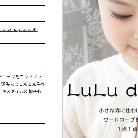
uludechapeau/selli
ードローブをコンセプト
ら縫製まで１点１点手作
テキスタイルの帽子も