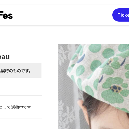
Tick
eau
出展時の
ものです。
として活動中です。