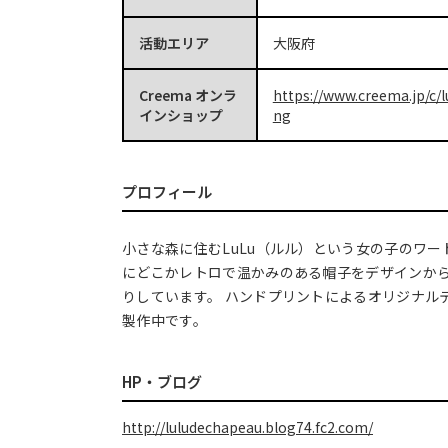
活動エリア
大阪府
Creema オンラ
https://www.creema.jp/c/l
インショップ
ng
プロフィール
小さな森に住むLuLu（ルル）という女の子のワ
にどこかレトロで温かみのある帽子をデザインか
りしています。 ハンドプリントによるオリジナル
製作中です。
HP・ブログ
http://luludechapeau.blog74.fc2.com/