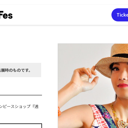
Tick
出展時の
ものです。
ンピースショップ『透