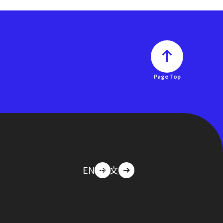
Page Top
EN
中文