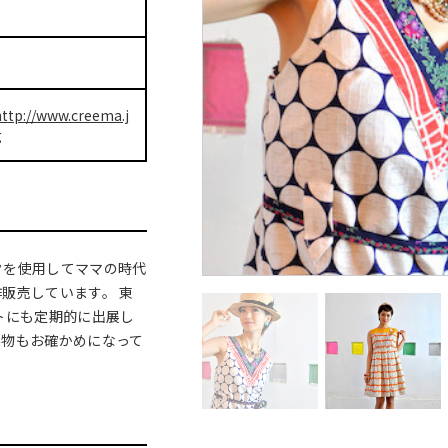
http://www.creema.j
g
クを使用してママの時代
販売しています。 東
トにも定期的に出展し
実物もお確かめになって