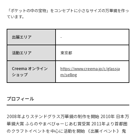
「ポケットの中の宝物」をコンセプトに小さなサイズの万華鏡を作っ
ています。
出展エリア
-
活動エリア
東京都
Creema オンライン
https://www.creema.jp/c/glassja
ショップ
m/selling
プロフィール
2008年よりステンドグラス万華鏡の制作を開始 2010年 日本万
華鏡大賞 ふらのやまべびゅーじあむ賞受賞 2011年より首都圏
のクラフトイベントを中心に活動を開始 《出展イベント》 鬼