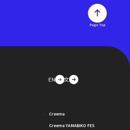
Page Top
EN
中文
Creema
Creema YAMABIKO FES