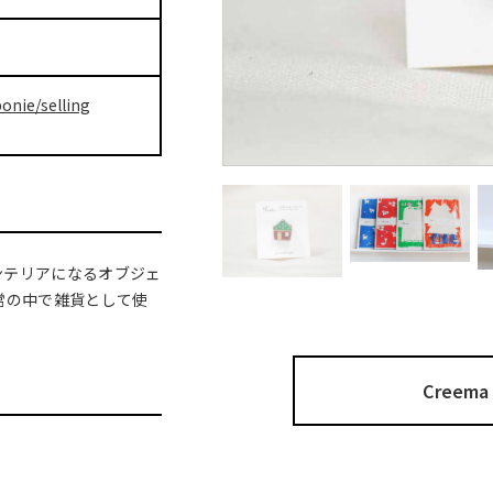
onie/selling
ンテリアになるオブジェ
常の中で雑貨として使
Cree