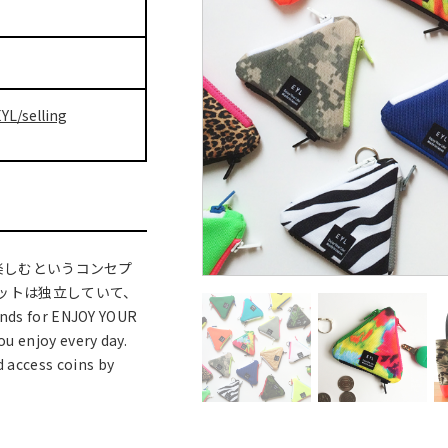
YL/selling
常を楽しむというコンセプ
ットは独立していて、
for ENJOY YOUR
ou enjoy every day.
d access coins by