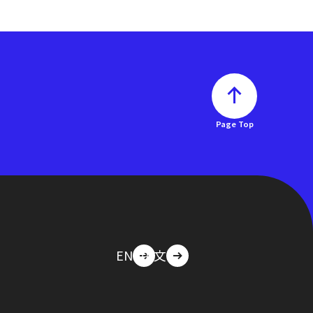
Page Top
EN
中文