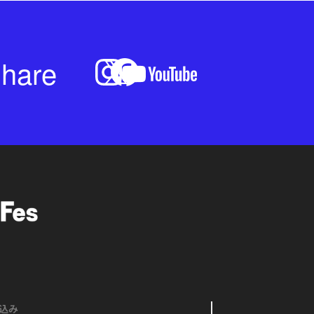
hare
込み