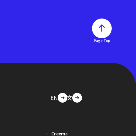
Page Top
EN
中文
Creema