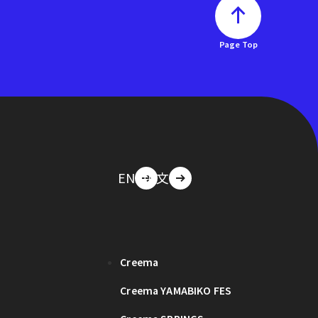
Page Top
EN
中文
Creema
Creema YAMABIKO FES