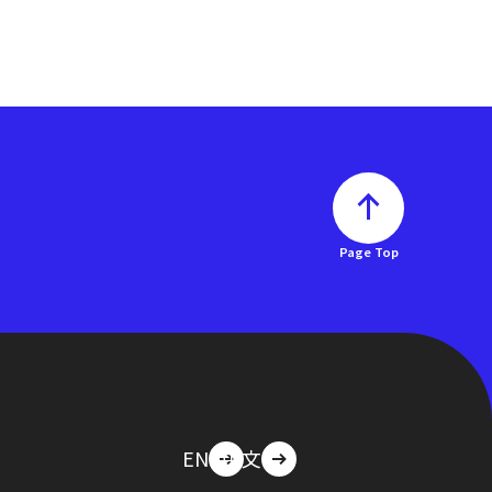
Page Top
EN
中文