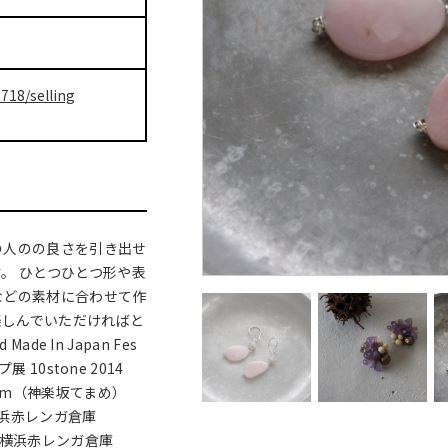
718/selling
の人のの良さを引き出せ
。 ひとつひとつ形や表
などの素材に合わせて作
楽しんでいただければと
ade In Japan Fes
 10stone 2014
s Dream（神楽坂てまめ）
n横浜赤レンガ倉庫
in横浜赤レンガ倉庫