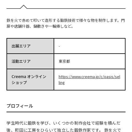
鉄を火で赤めて叩いて造形する鍛鉄技術で様々な物を制作します。門
扉や店舗什器、鍋敷きや一輪挿しなど。
出展エリア
-
活動エリア
東京都
Creema オンライン
https://www.creema.jp/c/oasis/sel
ショップ
ling
プロフィール
学生時代に鍛鉄を学び、いくつかの制作会社で経験を積んだ
後、町田に工房をひらいて独立した鍛鉄作家です。 鉄を火で