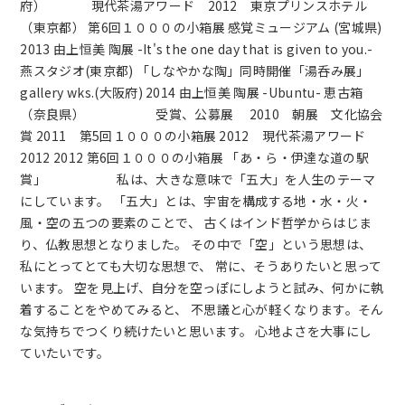
府） 現代茶湯アワード 2012 東京プリンスホテル
（東京都） 第6回１０００の小箱展 感覚ミュージアム (宮城県)
2013 由上恒美 陶展 -It's the one day that is given to you.-
燕スタジオ(東京都) 「しなやかな陶」同時開催「湯呑み展」
gallery wks.(大阪府) 2014 由上恒美 陶展 -Ubuntu- 恵古箱
（奈良県） 受賞、公募展 2010 朝展 文化協会
賞 2011 第5回１０００の小箱展 2012 現代茶湯アワード
2012 2012 第6回１０００の小箱展 「あ・ら・伊達な道の駅
賞」 私は、大きな意味で「五大」を人生のテーマ
にしています。 「五大」とは、宇宙を構成する地・水・火・
風・空の五つの要素のことで、 古くはインド哲学からはじま
り、仏教思想となりました。 その中で「空」という思想は、
私にとってとても大切な思想で、 常に、そうありたいと思って
います。 空を見上げ、自分を空っぽにしようと試み、何かに執
着することをやめてみると、 不思議と心が軽くなります。そん
な気持ちでつくり続けたいと思います。 心地よさを大事にし
ていたいです。