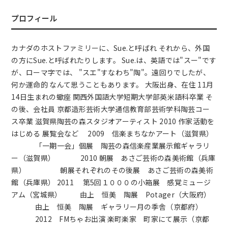
プロフィール
カナダのホストファミリーに、Sue.と呼ばれ それから、外国
の方にSue.と呼ばれたりします。 Sue.は、英語では"スー"です
が、ローマ字では、 "スエ"すなわち"陶"。遠回りでしたが、
何か運命的 なんて思うこともあります。 大阪出身、在住 11月
14日生まれの蠍座 関西外国語大学短期大学部英米語科卒業 そ
の後、会社員 京都造形芸術大学通信教育部芸術学科陶芸コー
ス卒業 滋賀県陶芸の森スタジオアーティスト 2010 作家活動を
はじめる 展覧会など 2009 信楽まちなかアート（滋賀県）
「一期一会」個展 陶芸の森信楽産業展示館ギャラリ
ー（滋賀県） 2010 朝展 あさご芸術の森美術館（兵庫
県） 朝展それぞれのその後展 あさご芸術の森美術
館（兵庫県） 2011 第5回１０００の小箱展 感覚ミュージ
アム（宮城県） 由上 恒美 陶展 Potager（大阪府）
由上 恒美 陶展 ギャラリー月の季舎（京都府）
2012 FMちゃお出演 楽町楽家 町家にて展示（京都