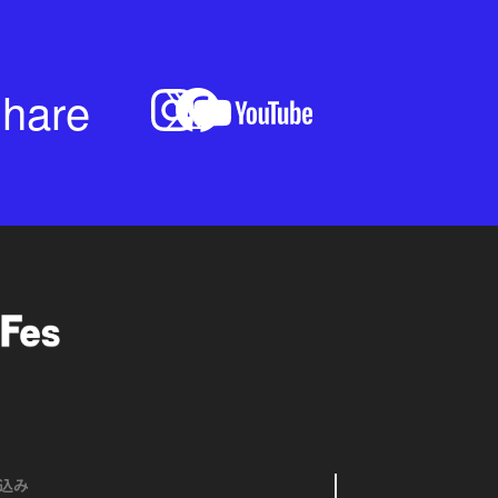
hare
込み