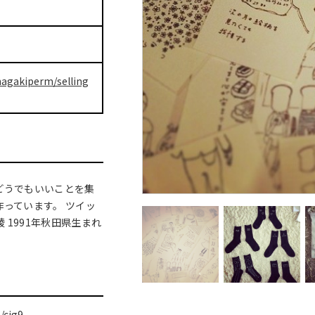
nagakiperm/selling
どうでもいいことを集
作っています。 ツイッ
橋 沙綾 1991年秋田県生まれ
/cjg9