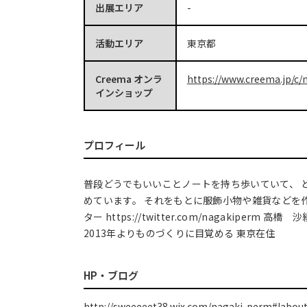
出展エリア
-
活動エリア
東京都
Creema オンラ
https://www.creema.jp/c/
インショップ
プロフィール
普段どうでもいいことノートを持ち歩いていて、 
めています。 それをもとに服飾小物や雑貨などを
ター https://twitter.com/nagakiperm 高
2013年よりものづくりに目覚める 東京在住
HP・ブログ
http://sweeeeet38.wix.com/nagaki-perm#!about