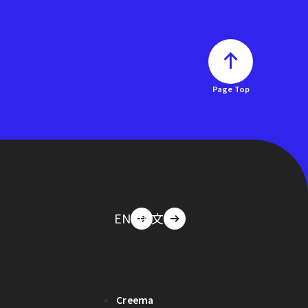
Page Top
EN
中文
Creema