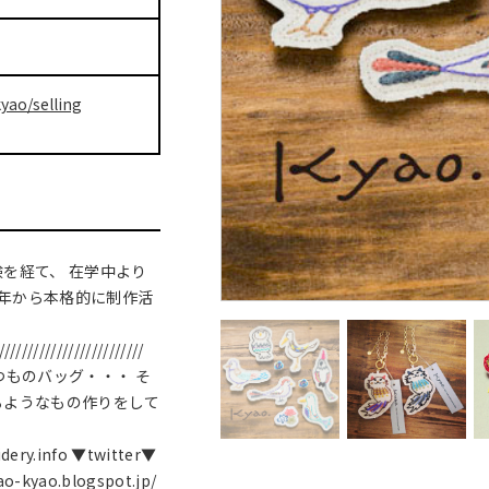
yao/selling
を経て、 在学中より
3年から本格的に制作活
/////////////////////////
つものバッグ・・・ そ
るようなもの作りをして
dery.info ▼twitter▼
ao-kyao.blogspot.jp/