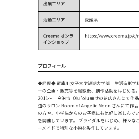
出展エリア
-
活動エリア
愛媛県
Creema オンラ
https://www.creema.jp/c/
インショップ
プロフィール
◆経歴◆ 武庫川女子大学短期大学部 生活造形学
ーの企画・販売等を経験後、創作活動をはじ
2011～ 今治市 ’Olu 'olu 幸せの花店さんにて作
道のサロン Room of Angelic Moon さん
の方や、小学生からのお子様にも気軽に楽しんでいただ
を開催しています。 ブライダルをはじめ、様々な
ーメイドで特別な小物を製作しています。