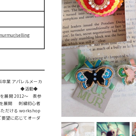
murmur/selling
科卒業 アパレルメーカ
める。 ◆活動◆
品を展開 2012～ 表参
にて作品を展開 刺繍初心者
ける workshop
ご要望に応じてオーダ