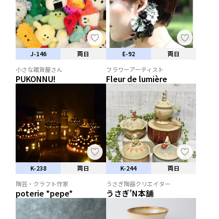
J-146
両日
E-92
両日
小さな雑貨屋さん
フラワーアーティスト
PUKONNU!
Fleur de lumière
K-238
両日
K-244
両日
陶芸・クラフト作家
うさぎ陶器クリエイター
poterie *pepe*
うさぎ'N本舗