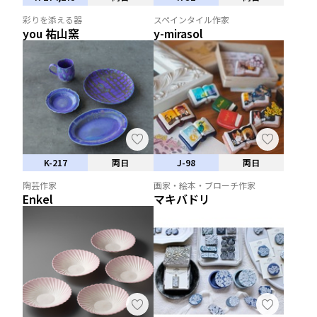
彩りを添える器
スペインタイル作家
you 祐山窯
y-mirasol
K-217
両日
J-98
両日
陶芸作家
画家・絵本・ブローチ作家
Enkel
マキバドリ