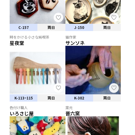
C-157
両日
J-150
両日
時をかける小さな純喫茶
猫作家
星夜堂
サンソネ
K-113~115
両日
K-302
両日
色付け職人
窯元
いろさじ屋
晋六窯