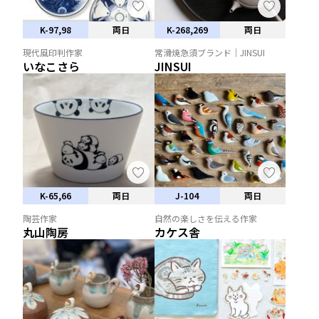
K-97,98
両日
K-268,269
両日
現代風印判作家
常滑焼急須ブランド｜JINSUI
いなこさら
JINSUI
K-65,66
両日
J-104
両日
陶芸作家
自然の楽しさを伝える作家
丸山陶房
カケス舎