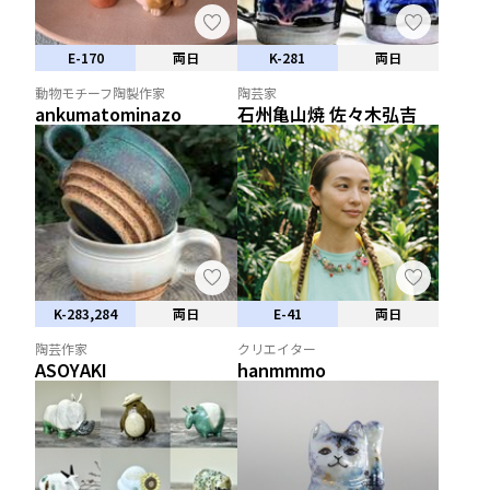
E-170
両日
K-281
両日
動物モチーフ陶製作家
陶芸家
ankumatominazo
石州亀山焼 佐々木弘吉
K-283,284
両日
E-41
両日
陶芸作家
クリエイター
ASOYAKI
hanmmmo