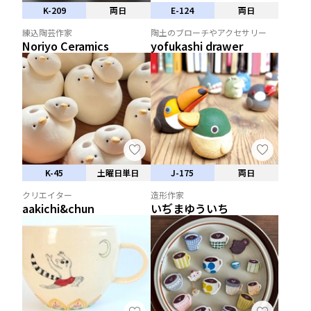
K-209
両日
E-124
両日
練込陶芸作家
陶土のブローチやアクセサリー
Noriyo Ceramics
yofukashi drawer
K-45
土曜日単日
J-175
両日
クリエイター
造形作家
aakichi&chun
いぢまゆういち