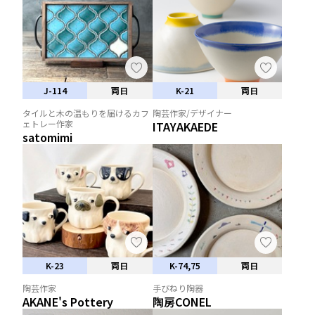
J-114
両日
K-21
両日
タイルと木の温もりを届けるカフ
陶芸作家/デザイナー
ェトレー作家
ITAYAKAEDE
satomimi
K-23
両日
K-74,75
両日
陶芸作家
手びねり陶器
AKANE's Pottery
陶房CONEL