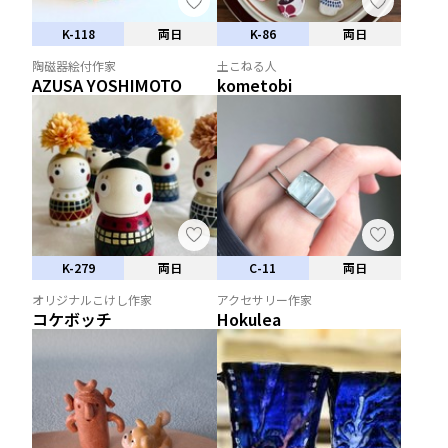
K-118
両日
K-86
両日
陶磁器絵付作家
土こねる人
AZUSA YOSHIMOTO
kometobi
K-279
両日
C-11
両日
オリジナルこけし作家
アクセサリー作家
コケボッチ
Hokulea