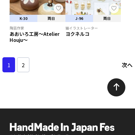
K-30
両日
J-96
両日
陶芸作家
猫イラストレーター
あおいろ工房〜Atelier
ヨクネルコ
Houju〜
1
2
次へ