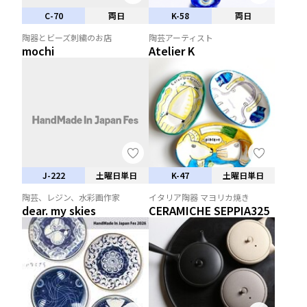
C-70
両日
K-58
両日
陶器とビーズ刺繍のお店
陶芸アーティスト
mochi
Atelier K
J-222
土曜日単日
K-47
土曜日単日
陶芸、レジン、水彩画作家
イタリア陶器 マヨリカ焼き
dear. my skies
CERAMICHE SEPPIA325