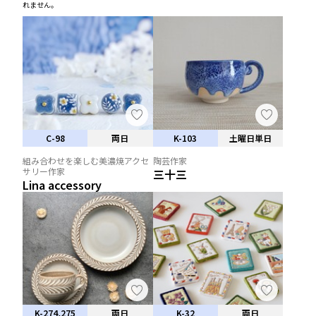
れません。
C-98
両日
K-103
土曜日単日
組み合わせを楽しむ美濃焼アクセ
陶芸作家
サリー作家
三十三
Lina accessory
K-274,275
両日
K-32
両日