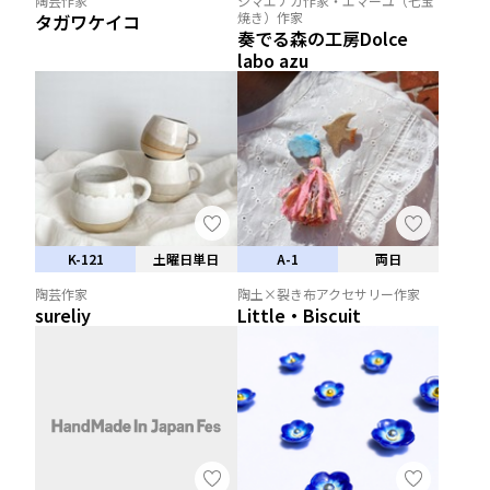
陶芸作家
シマエナガ作家・エマーユ（七宝
焼き）作家
タガワケイコ
奏でる森の工房Dolce
labo azu
K-121
土曜日単日
A-1
両日
陶芸作家
陶土×裂き布アクセサリー作家
sureliy
Little・Biscuit