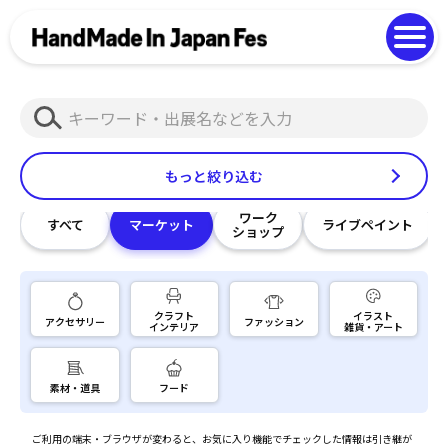
よくある質問
Photo Gallery
過去開催の様子
検
EN
中文
索
もっと絞り込む
ワーク
すべて
マーケット
ライブペイント
ショップ
クラフト
イラスト
アクセサリー
ファッション
インテリア
雑貨・アート
素材・道具
フード
ご利用の端末・ブラウザが変わると、お気に入り機能でチェックした情報は引き継が