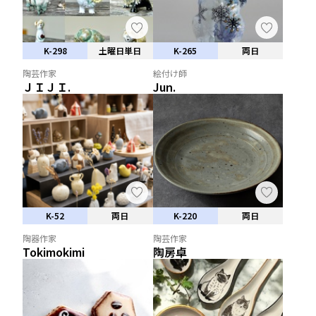
K-298
土曜日単日
K-265
両日
陶芸作家
絵付け師
ＪＩＪＩ.
Jun.
K-52
両日
K-220
両日
陶器作家
陶芸作家
Tokimokimi
陶房卓