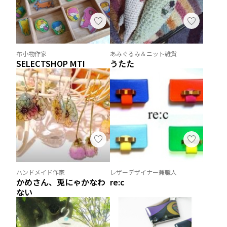
布小物作家
あみぐるみ＆ニット雑貨
SELECTSHOP MTI
うたた
ハンドメイド作家
レザーデザイナー兼職人
かめさん、兎にゃかなわ
re:c
ない