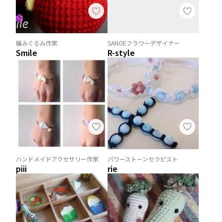
編みぐるみ作家
SANOEフラワーデザイナー
Smile
R-style
ハンドメイドアクセサリー作家
パワーストーンセラピスト
piii
rie