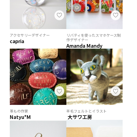
アクセサリーデザイナー
リバティを使ったスマホケース制
作デザイナー
capria
Amanda Mandy
革もの作家
羊毛フェルトとイラスト
Natyu*M
大サワ工房