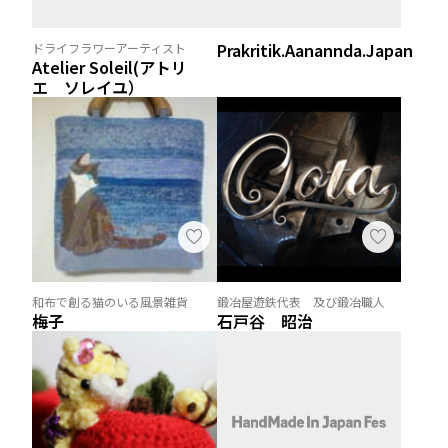
Prakritik.Aanannda.Japan
ドライフラワーアーティスト
Atelier Soleil(アトリ
エ ソレイユ）
和布で創る猫のいる風景雑貨
鍛冶屋遊鉄代表 及び鍛冶職人
梅子
石戸谷 昭治