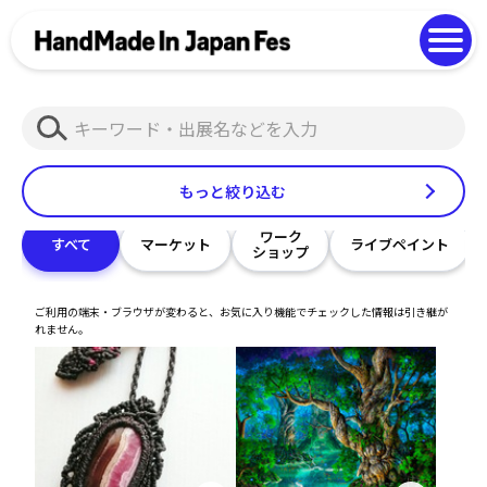
よくある質問
Photo Gallery
過去開催の様子
検
EN
中文
索
もっと絞り込む
ワーク
すべて
マーケット
ライブペイント
ショップ
ご利用の端末・ブラウザが変わると、お気に入り機能でチェックした情報は引き継が
れません。