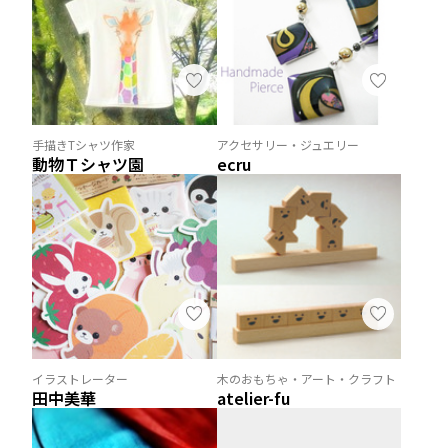
手描きTシャツ作家
アクセサリー・ジュエリー
動物Ｔシャツ園
ecru
イラストレーター
木のおもちゃ・アート・クラフト
田中美華
atelier-fu