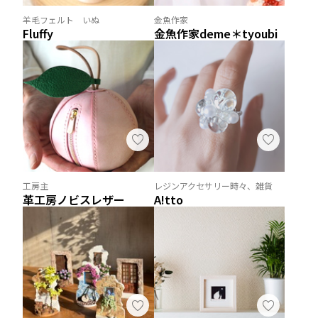
羊毛フェルト いぬ
金魚作家
Fluffy
金魚作家deme＊tyoubi
工房主
レジンアクセサリー時々、雑貨
革工房ノビスレザー
A!tto