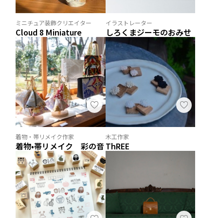
ミニチュア装飾クリエイター
イラストレーター
Cloud 8 Miniature
しろくまジーモのおみせ
着物・帯リメイク作家
木工作家
着物•帯リメイク 彩の音
ThREE