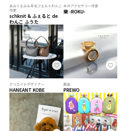
あみぐるみ＆羊毛フェルトわんこ
木のアクセサリー作家
作家
樂 -ROKU-
schknit & ふぇると de
わんこ ふうた
クリエイトデザイナー
彫金
HANEANT KOBE
PREWO