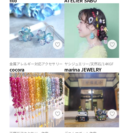
filo
ATELIER SABO
金属アレルギー対応アクセサリー
ヤシジュエリー/天然石/14KGF
cocora
marina JEWELRY