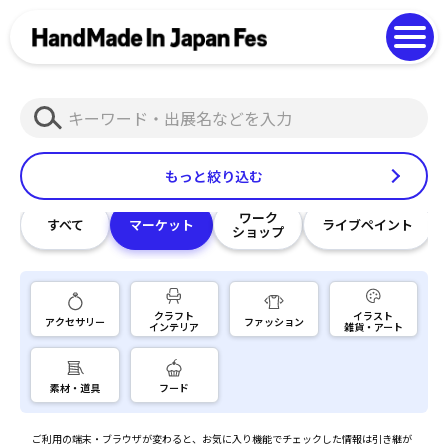
よくある質問
Photo Gallery
過去開催の様子
検
EN
中文
索
もっと絞り込む
ワーク
すべて
マーケット
ライブペイント
ショップ
クラフト
イラスト
アクセサリー
ファッション
インテリア
雑貨・アート
素材・道具
フード
ご利用の端末・ブラウザが変わると、お気に入り機能でチェックした情報は引き継が