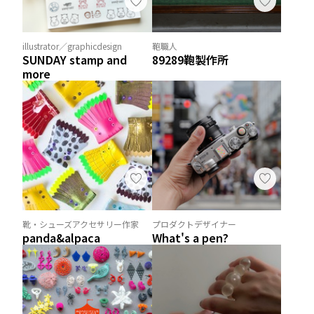
illustrator／graphicdesign
鞄職人
SUNDAY stamp and
89289鞄製作所
more
靴・シューズアクセサリー作家
プロダクトデザイナー
panda&alpaca
What's a pen?