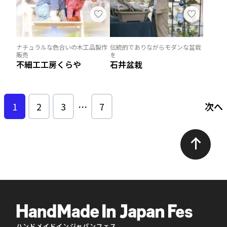
ナチュラルな色合いの木工品製作
伝統的でありながらモダンな盆栽
販売
を
不細工工房くらや
石井盆栽
1
2
3
…
7
次へ
ハンドメイドインジャパンフェス