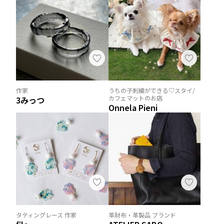
作家
うちの子刺繍ができる♡スタイ/
カフェマットのお店
3みっつ
Onnela Pieni
タティングレース 作家
革財布・革製品 ブランド