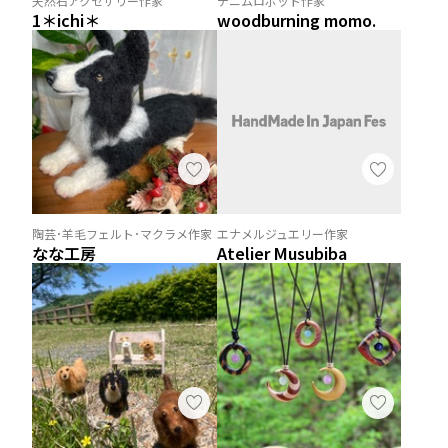
天然石アクセサリー作家
デニムロボット作家
1＊ichi＊
woodburning momo.
陶芸･羊毛フェルト･マクラメ作家
エナメルジュエリー作家
なな工房
Atelier Musubiba