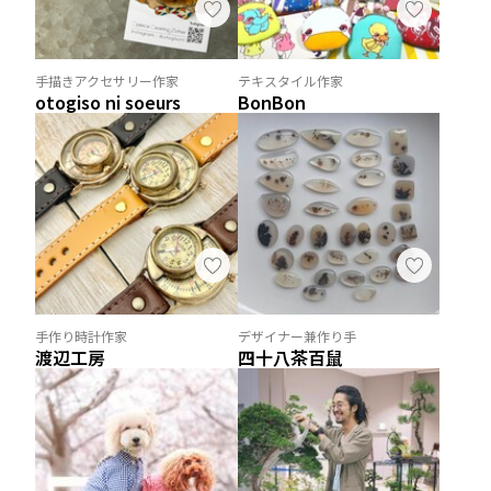
手描きアクセサリー作家
テキスタイル作家
otogiso ni soeurs
BonBon
手作り時計作家
デザイナー兼作り手
渡辺工房
四十八茶百鼠