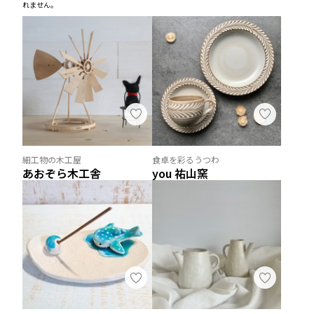
れません。
細工物の木工屋
食卓を彩るうつわ
あおぞら木工舎
you 祐山窯