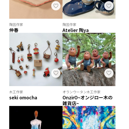
陶芸作家
陶芸作家
仲春
Atelier 陶ya
木工作家
オランウータン木工作家
seki omocha
OnzirO~オンジロー木の
雑貨店~