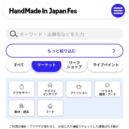
よくある質問
Photo Gallery
過去開催の様子
検
EN
中文
索
もっと絞り込む
ワーク
すべて
マーケット
ライブペイント
ショップ
クラフト
イラスト
アクセサリー
ファッション
インテリア
雑貨・アート
素材・道具
フード
ご利用の端末・ブラウザが変わると、お気に入り機能でチェックした情報は引き継が