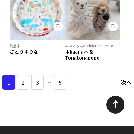
陶芸家
ぬいぐるみとMiniature Creator
さとうゆりな
＊kaana＊ &
Tonatonapopo
1
2
3
…
5
次へ