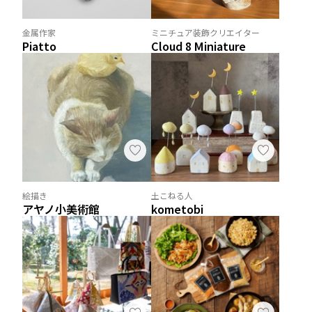
金属作家
ミニチュア装飾クリエイター
Piatto
Cloud 8 Miniature
絵描き
土こねる人
アヤノ小美術館
kometobi