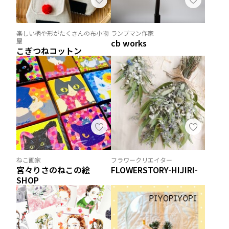
楽しい柄や形がたくさんの布小物
ランプマン作家
屋
cb works
こぎつねコットン
ねこ画家
フラワークリエイター
宮々りさのねこの絵
FLOWERSTORY-HIJIRI-
SHOP