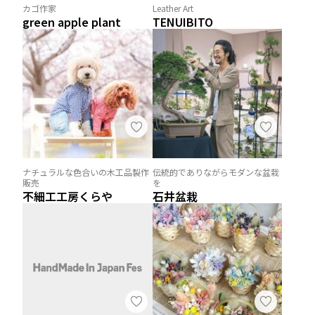
カゴ作家
Leather Art
green apple plant
TENUIBITO
ナチュラルな色合いの木工品製作
伝統的でありながらモダンな盆栽
販売
を
不細工工房くらや
石井盆栽