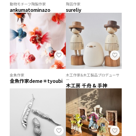
動物モチーフ陶製作家
陶芸作家
ankumatominazo
sureliy
金魚作家
木工作家&木工製品プロデューサ
ー
金魚作家deme＊tyoubi
木工房 千舟 & 手神