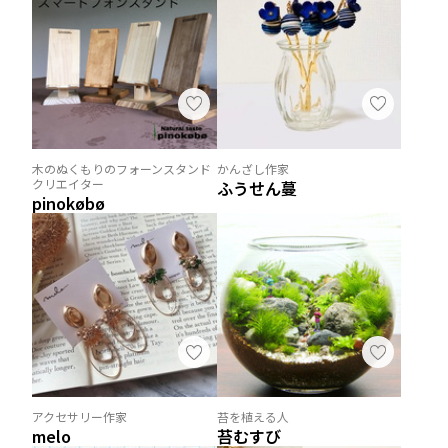
木のぬくもりのフォーンスタンド
かんざし作家
クリエイター
ふうせん蔓
pinokøbø
アクセサリー作家
苔を植える人
melo
苔むすび