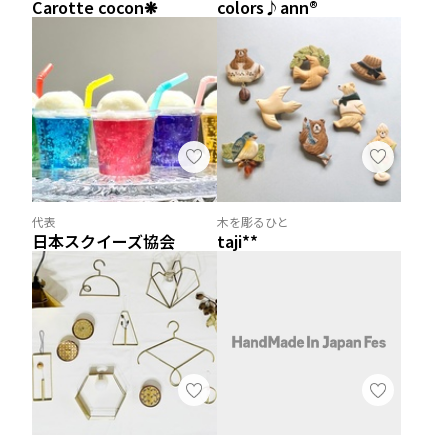
Carotte cocon❋
colors♪ann®︎
代表
木を彫るひと
日本スクイーズ協会
taji**