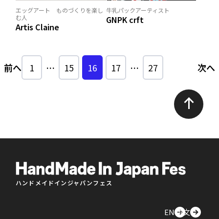
エッグアート ものづくりを楽し
牛乳パックアーティスト
む人
GNPK crft
Artis Claine
前へ
1
…
15
16
17
…
27
次へ
ハンドメイドインジャパンフェス
EN
中文