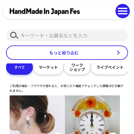
よくある質問
Photo Gallery
過去開催の様子
検
EN
中文
索
もっと絞り込む
ワーク
すべて
マーケット
ライブペイント
ショップ
ご利用の端末・ブラウザが変わると、お気に入り機能でチェックした情報は引き継が
れません。