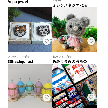
イター
Aqua jewel
ミシンスタジオROE
アクセサリー作家
あみぐるみ作家
88hachijuhachi
あみぐるみのおちの