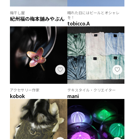
梅干し屋
晴れた日にはビールとオシャレ
を！
紀州福の梅本舗みやぶん
tobicco.A
アクセサリー作家
テキスタイル・クリエイター
kobok
mani