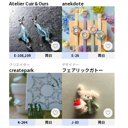
Atelier Cuir＆Ours
anekdote
E-108,109
両日
E-26
両日
クリエイター
デザイナー
createpark
フェアリックガトー
K-264
両日
J-83
両日