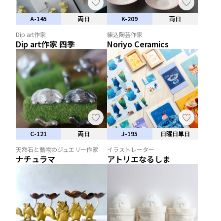
A-145
両日
K-209
両日
Dip art作家
練込陶芸作家
Dip art作家 四季
Noriyo Ceramics
C-121
両日
J-195
日曜日単日
天然石と動物のジュエリー作家
イラストレーター
ナチュラマ
アトリエなるしま