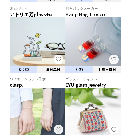
Glass Artist
帆布バッグメーカー
アトリエ芳glass+α
Hanp Bag Trocco
K-280
土曜日単日
E-27
土曜日単日
ワイヤークラフト作家
ガラスアーティスト
clasp.
EYU glass jewelry