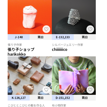
J-140
両日
E-132,133
両日
張り子作家
シルバージュエリー作家
張り子ショップ
chiiiiiiico
harikokko
K-126,127
両日
D-151,152
両日
こびととこびとの鞄を作る人
布小物作家