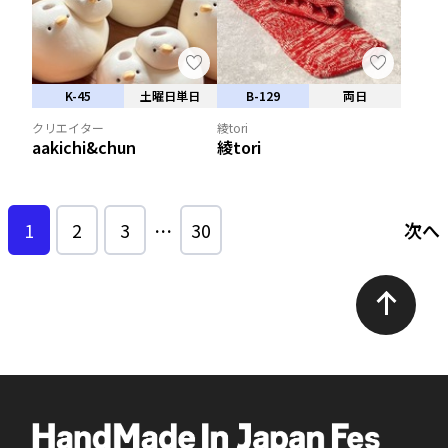
K-45
土曜日単日
B-129
両日
クリエイター
綾tori
aakichi&chun
綾tori
1
2
3
…
30
次へ