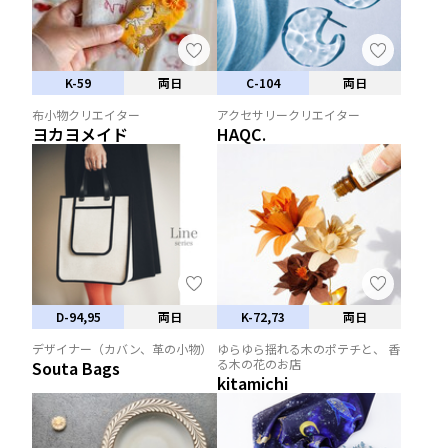
K-59
両日
C-104
両日
布小物クリエイター
アクセサリークリエイター
ヨカヨメイド
HAQC.
D-94,95
両日
K-72,73
両日
デザイナー（カバン、革の小物）
ゆらゆら揺れる木のポテチと、 香
る木の花のお店
Souta Bags
kitamichi