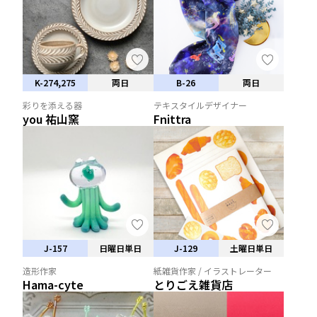
K-274,275
両日
B-26
両日
彩りを添える器
テキスタイルデザイナー
you 祐山窯
Fnittra
J-157
日曜日単日
J-129
土曜日単日
造形作家
紙雑貨作家 / イラストレーター
Hama-cyte
とりごえ雑貨店