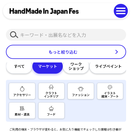
よくある質問
Photo Gallery
過去開催の様子
検
EN
中文
索
もっと絞り込む
ワーク
すべて
マーケット
ライブペイント
ショップ
クラフト
イラスト
アクセサリー
ファッション
インテリア
雑貨・アート
素材・道具
フード
ご利用の端末・ブラウザが変わると、お気に入り機能でチェックした情報は引き継が