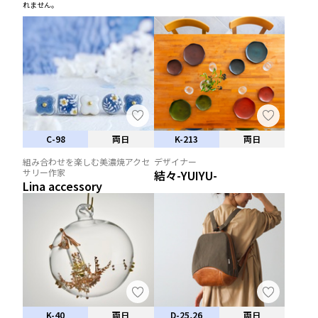
れません。
C-98
両日
K-213
両日
組み合わせを楽しむ美濃焼アクセ
デザイナー
サリー作家
結々-YUIYU-
Lina accessory
K-40
両日
D-25,26
両日