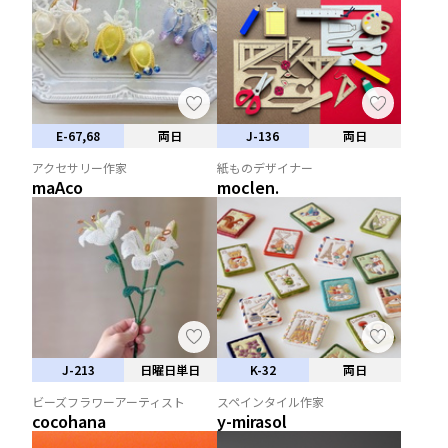
E-67,68
両日
J-136
両日
アクセサリー作家
紙ものデザイナー
maAco
moclen.
J-213
日曜日単日
K-32
両日
ビーズフラワーアーティスト
スペインタイル作家
cocohana
y-mirasol