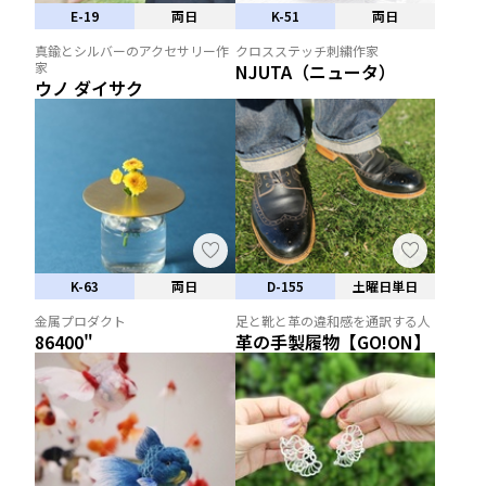
E-19
両日
K-51
両日
真鍮とシルバーのアクセサリー作
クロスステッチ刺繍作家
家
NJUTA（ニュータ）
ウノ ダイサク
K-63
両日
D-155
土曜日単日
金属プロダクト
足と靴と革の違和感を通訳する人
86400"
革の手製履物【GO!ON】