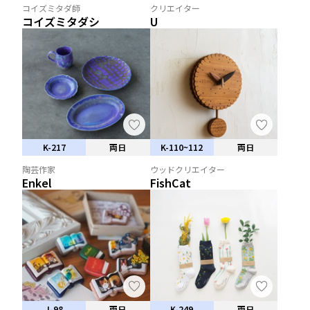
コイズミタダ師
クリエイター
コイズミタダシ
U
K-217
両日
K-110~112
両日
陶芸作家
ウッドクリエイター
Enkel
FishCat
J-98
両日
K-249
両日