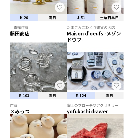
K-20
両日
J-51
土曜日単日
真鍮作家
たまご＆にわとり雑貨のお店
藤田商店
Maison d'oeufs -メゾン
ドウフ-
E-103
両日
E-124
両日
作家
陶土のブローチやアクセサリー
３みっつ
yofukashi drawer