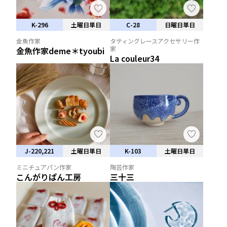
K-296
土曜日単日
C-28
日曜日単日
金魚作家
タティングレースアクセサリー作
家
金魚作家deme＊tyoubi
La couleur34
J-220,221
土曜日単日
K-103
土曜日単日
ミニチュアパン作家
陶芸作家
こんがりぱん工房
三十三