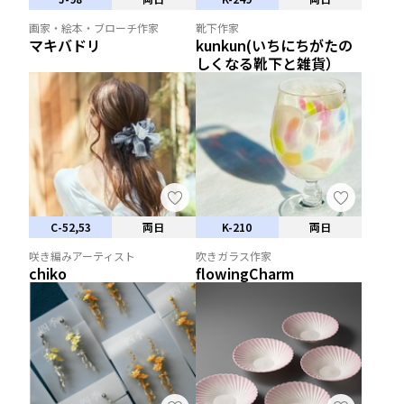
画家・絵本・ブローチ作家
靴下作家
マキバドリ
kunkun(いちにちがたの
しくなる靴下と雑貨）
C-52,53
両日
K-210
両日
咲き編みアーティスト
吹きガラス作家
chiko
flowingCharm