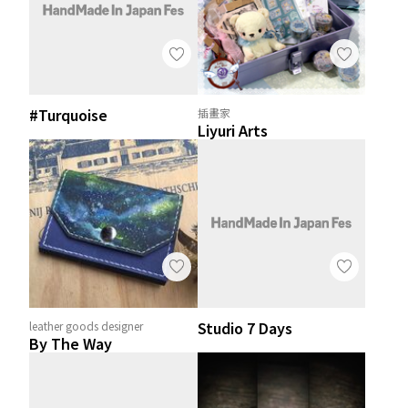
#Turquoise
插畫家
Liyuri Arts
Studio 7 Days
leather goods designer
By The Way