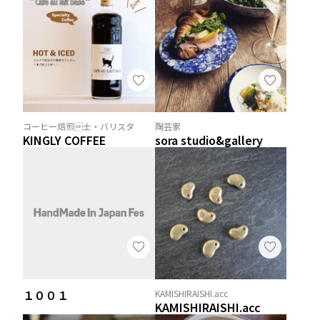
コーヒー焙煎士・バリスタ
陶芸家
KINGLY COFFEE
sora studio&gallery
１００１
KAMISHIRAISHI.acc
KAMISHIRAISHI.acc