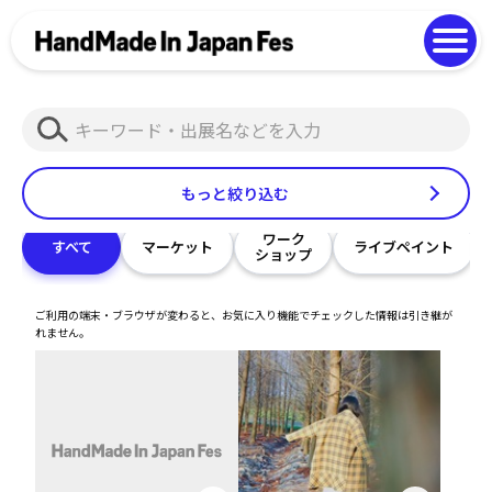
よくある質問
Photo Gallery
過去開催の様子
検
EN
中文
索
もっと絞り込む
ワーク
すべて
マーケット
ライブペイント
ショップ
ご利用の端末・ブラウザが変わると、お気に入り機能でチェックした情報は引き継が
れません。