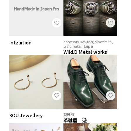
intzuition
accessory Designer, silversmith,
craft maker, Taipei
Wild.D Metal works
KOU Jewellery
製靴師
革靴屋 遊