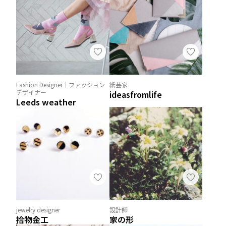
Fashion Designer｜ファッション
紙芸家
デザイナー
ideasfromlife
Leeds weather
jewelry designer
設計師
拾物金工
家の形