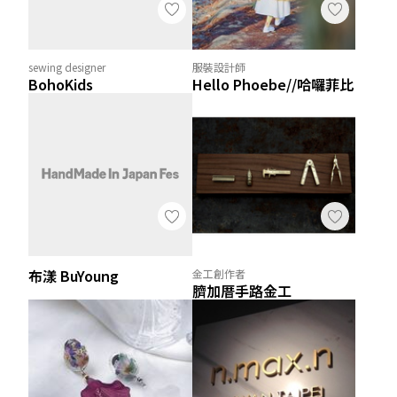
sewing designer
服裝設計師
BohoKids
Hello Phoebe//哈囉菲比
布漾 BuYoung
金工創作者
臍加厝手路金工