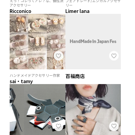
えっ！コレってアレ？な、個性派
フェアトレード/エシカルアクセサ
アクセサリー
リー
Ricconico
Limer lana
百福商店
ハンドメイドアクセサリー作家
sai・tamy