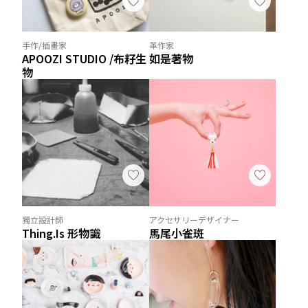
手作/插畫家
革作家
APOOZI STUDIO /布籽生
如是著物
物
獨立設計師
アクセサリーデザイナー
Thing.Is 形物識
馬尾小雀斑