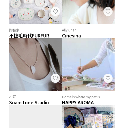
陶藝家
Ally Chan
不拔毛時代FURFUR
Cinesina
石匠
Home is where my pet is
Soapstone Studio
HAPPY AROMA